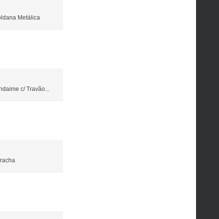
ldana Metálica
ndaime c/ Travão...
rracha