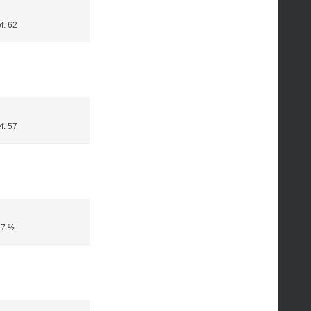
. 62
. 57
17 ½