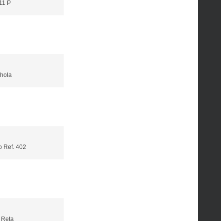
11 P
hola
o Ref. 402
 Reta