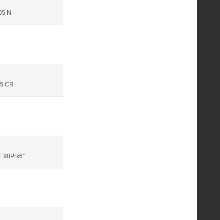
05 N
05 CR
f. 90Prx6″