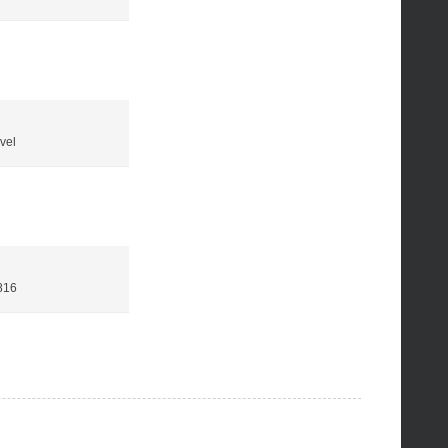
vel
816